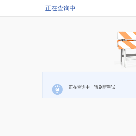
正在查询中
正在查询中，请刷新重试