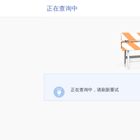
正在查询中
正在查询中，请刷新重试